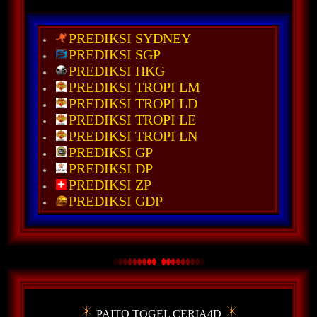
PREDIKSI SYDNEY
PREDIKSI SGP
PREDIKSI HKG
PREDIKSI TROPI LM
PREDIKSI TROPI LD
PREDIKSI TROPI LE
PREDIKSI TROPI LN
PREDIKSI GP
PREDIKSI DP
PREDIKSI ZP
PREDIKSI GDP
PAITO TOGEL CERIA4D