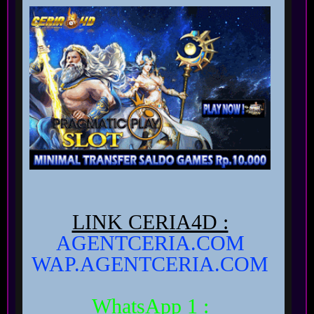
LINK CERIA4D :
AGENTCERIA.COM
WAP.AGENTCERIA.COM
WhatsApp 1 :