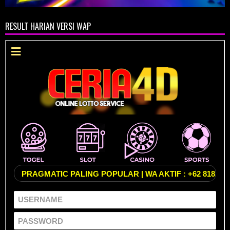
RESULT HARIAN VERSI WAP