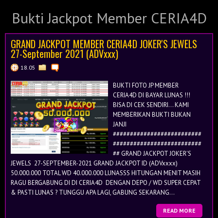
Bukti Jackpot Member CERIA4D
GRAND JACKPOT MEMBER CERIA4D JOKER'S JEWELS
27-September 2021 (ADVxxx)
18.05
BUKTI FOTO JP MEMBER
CERIA4D DI BAYAR LUNAS !!!
BISA DI CEK SENDIRI... KAMI
MEMBERIKAN BUKTI BUKAN
JANJI
##########################
##########################
## GRAND JACKPOT JOKER'S
JEWELS 27-SEPTEMBER-2021 GRAND JACKPOT ID (ADVxxxx)
50.000.000 TOTAL WD 40.000.000 LUNASSS HITUNGAN MENIT MASIH
RAGU BERGABUNG DI DI CERIA4D DENGAN DEPO / WD SUPER CEPAT
& PASTI LUNAS ? TUNGGU APA LAGI, GABUNG SEKARANG...
READ MORE