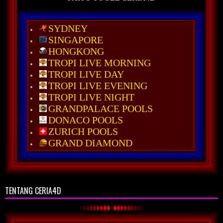
SYDNEY
SINGAPORE
HONGKONG
TROPI LIVE MORNING
TROPI LIVE DAY
TROPI LIVE EVENING
TROPI LIVE NIGHT
GRANDPALACE POOLS
DONACO POOLS
ZURICH POOLS
GRAND DIAMOND
TENTANG CERIA4D