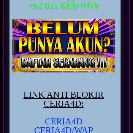
+62 821 8839 0478
LINK ANTI BLOKIR
CERIA4D:
CERIA4D
CERIA4D/WAP