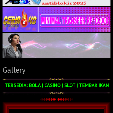
Gallery
EDIA: BOLA | CASINO | SLOT | TEMBAK IKAN > BONU