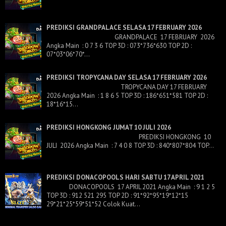
PREDIKSI GRANDPALACE SELASA 17 FEBRUARY 2026
GRANDPALACE 17 FEBRUARY 2026
Angka Main : 0 7 3 6 TOP 3D : 073*736*630 TOP 2D :
07*03*06*70*...
PREDIKSI TROPYCANA DAY SELASA 17 FEBRUARY 2026
TROPYCANA DAY 17 FEBRUARY
2026 Angka Main : 1 8 6 5 TOP 3D : 186*651*581 TOP 2D :
18*16*15...
PREDIKSI HONGKONG JUMAT 10 JULI 2026
PREDIKSI HONGKONG 10
JULI 2026 Angka Main : 7 4 0 8 TOP 3D : 840*807*804 TOP...
PREDIKSI DONACOPOOLS HARI SABTU 17 APRIL 2021
DONACOPOOLS 17 APRIL 2021 Angka Main : 9 1 2 5
TOP 3D : 912 521 295 TOP 2D : 91*92*95*19*12*15
29*21*25*59*51*52 Colok Kuat...