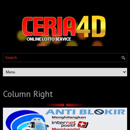
Column Right